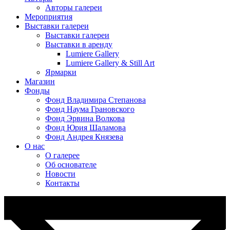
Авторы галереи
Мероприятия
Выставки галереи
Выставки галереи
Выставки в аренду
Lumiere Gallery
Lumiere Gallery & Still Art
Ярмарки
Магазин
Фонды
Фонд Владимира Степанова
Фонд Наума Грановского
Фонд Эрвина Волкова
Фонд Юрия Шаламова
Фонд Андрея Князева
О нас
О галерее
Об основателе
Новости
Контакты