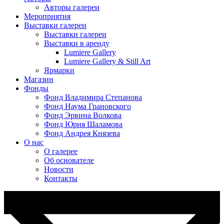
Авторы галереи
Мероприятия
Выставки галереи
Выставки галереи
Выставки в аренду
Lumiere Gallery
Lumiere Gallery & Still Art
Ярмарки
Магазин
Фонды
Фонд Владимира Степанова
Фонд Наума Грановского
Фонд Эрвина Волкова
Фонд Юрия Шаламова
Фонд Андрея Князева
О нас
О галерее
Об основателе
Новости
Контакты