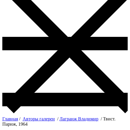
Главная
/
Авторы галереи
/
Лагранж Владимир
/ Твист.
Париж, 1964