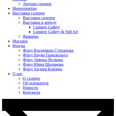
Авторы галереи
Мероприятия
Выставки галереи
Выставки галереи
Выставки в аренду
Lumiere Gallery
Lumiere Gallery & Still Art
Ярмарки
Магазин
Фонды
Фонд Владимира Степанова
Фонд Наума Грановского
Фонд Эрвина Волкова
Фонд Юрия Шаламова
Фонд Андрея Князева
О нас
О галерее
Об основателе
Новости
Контакты