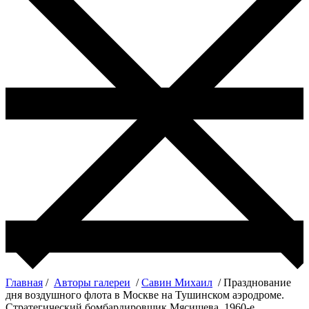
Главная
/
Авторы галереи
/
Савин Михаил
/ Празднование
дня воздушного флота в Москве на Тушинском аэродроме.
Стратегический бомбардировщик Мясищева, 1960-е