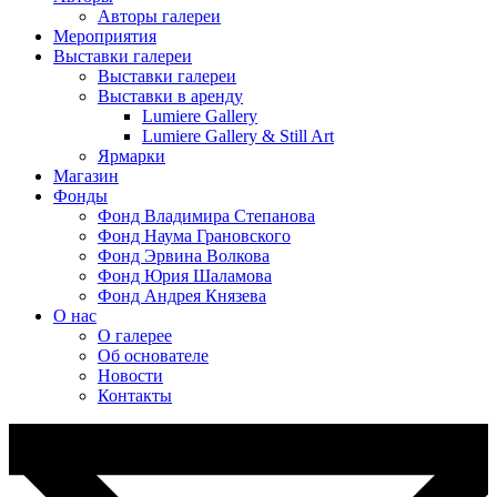
Авторы галереи
Мероприятия
Выставки галереи
Выставки галереи
Выставки в аренду
Lumiere Gallery
Lumiere Gallery & Still Art
Ярмарки
Магазин
Фонды
Фонд Владимира Степанова
Фонд Наума Грановского
Фонд Эрвина Волкова
Фонд Юрия Шаламова
Фонд Андрея Князева
О нас
О галерее
Об основателе
Новости
Контакты