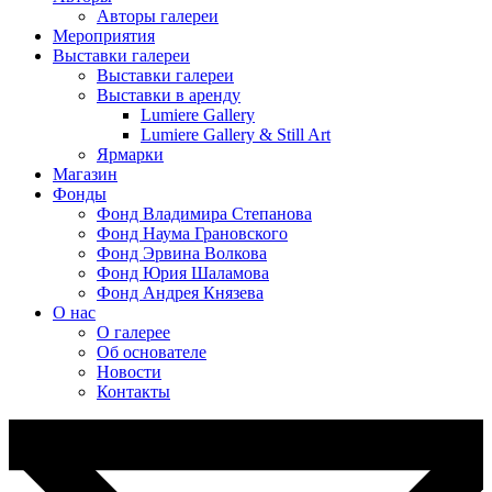
Авторы галереи
Мероприятия
Выставки галереи
Выставки галереи
Выставки в аренду
Lumiere Gallery
Lumiere Gallery & Still Art
Ярмарки
Магазин
Фонды
Фонд Владимира Степанова
Фонд Наума Грановского
Фонд Эрвина Волкова
Фонд Юрия Шаламова
Фонд Андрея Князева
О нас
О галерее
Об основателе
Новости
Контакты