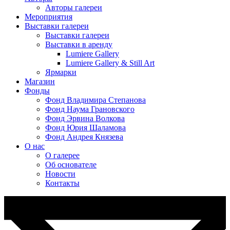
Авторы галереи
Мероприятия
Выставки галереи
Выставки галереи
Выставки в аренду
Lumiere Gallery
Lumiere Gallery & Still Art
Ярмарки
Магазин
Фонды
Фонд Владимира Степанова
Фонд Наума Грановского
Фонд Эрвина Волкова
Фонд Юрия Шаламова
Фонд Андрея Князева
О нас
О галерее
Об основателе
Новости
Контакты