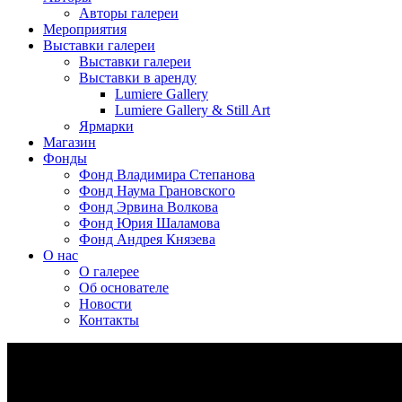
Авторы галереи
Мероприятия
Выставки галереи
Выставки галереи
Выставки в аренду
Lumiere Gallery
Lumiere Gallery & Still Art
Ярмарки
Магазин
Фонды
Фонд Владимира Степанова
Фонд Наума Грановского
Фонд Эрвина Волкова
Фонд Юрия Шаламова
Фонд Андрея Князева
О нас
О галерее
Об основателе
Новости
Контакты