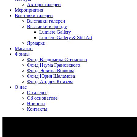
Авторы галереи
Мероприятия
Выставки галереи
Выставки галереи
Выставки в аренду
Lumiere Gallery
Lumiere Gallery & Still Art
Ярмарки
Магазин
Фонды
Фонд Владимира Степанова
Фонд Наума Грановского
Фонд Эрвина Волкова
Фонд Юрия Шаламова
Фонд Андрея Князева
О нас
О галерее
Об основателе
Новости
Контакты