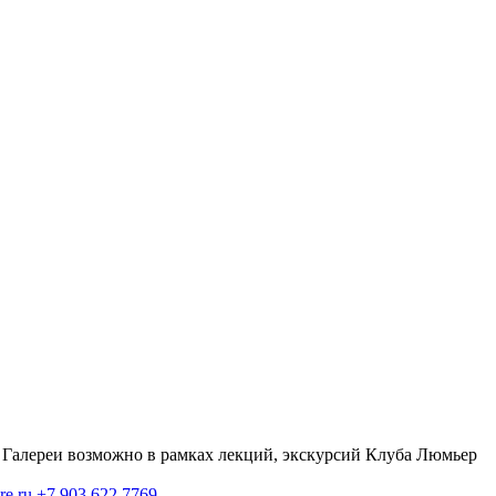
Галереи возможно в рамках лекций, экскурсий Клуба Люмьер
re.ru
+7 903 622 7769