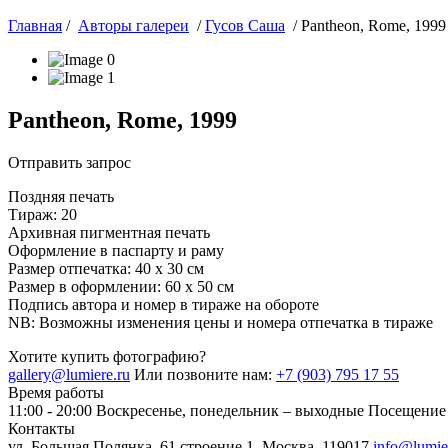
Главная
/
Авторы галереи
/
Гусов Саша
/ Pantheon, Rome, 1999
Pantheon, Rome, 1999
Отправить запрос
Поздняя печать
Тираж: 20
Архивная пигментная печать
Оформление в паспарту и раму
Размер отпечатка: 40 х 30 см
Размер в оформлении: 60 х 50 см
Подпись автора и номер в тираже на обороте
NB: Возможны изменения цены и номера отпечатка в тираже
Хотите купить фотографию?
gallery@lumiere.ru
Или позвоните нам:
+7 (903) 795 17 55
Время работы
11:00 - 20:00
Воскресенье, понедельник – выходные
Посещение 
Контакты
ул. Большая Полянка, 61 строение 1, Москва, 119017
info@lumie