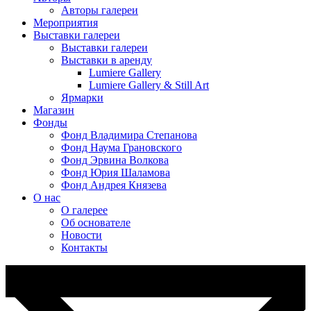
Авторы галереи
Мероприятия
Выставки галереи
Выставки галереи
Выставки в аренду
Lumiere Gallery
Lumiere Gallery & Still Art
Ярмарки
Магазин
Фонды
Фонд Владимира Степанова
Фонд Наума Грановского
Фонд Эрвина Волкова
Фонд Юрия Шаламова
Фонд Андрея Князева
О нас
О галерее
Об основателе
Новости
Контакты