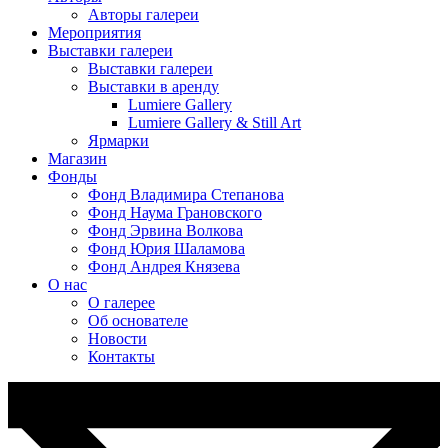
Авторы галереи
Мероприятия
Выставки галереи
Выставки галереи
Выставки в аренду
Lumiere Gallery
Lumiere Gallery & Still Art
Ярмарки
Магазин
Фонды
Фонд Владимира Степанова
Фонд Наума Грановского
Фонд Эрвина Волкова
Фонд Юрия Шаламова
Фонд Андрея Князева
О нас
О галерее
Об основателе
Новости
Контакты