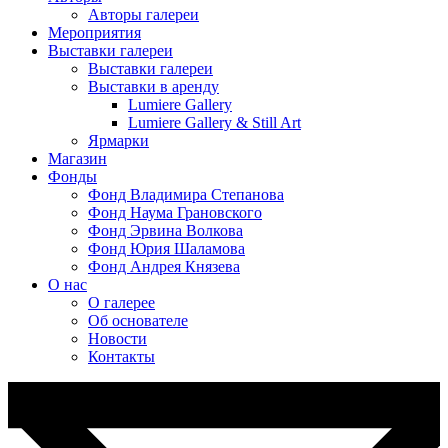
Авторы галереи
Мероприятия
Выставки галереи
Выставки галереи
Выставки в аренду
Lumiere Gallery
Lumiere Gallery & Still Art
Ярмарки
Магазин
Фонды
Фонд Владимира Степанова
Фонд Наума Грановского
Фонд Эрвина Волкова
Фонд Юрия Шаламова
Фонд Андрея Князева
О нас
О галерее
Об основателе
Новости
Контакты