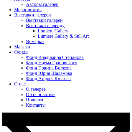
Авторы галереи
Мероприятия
Выставки галереи
Выставки галереи
Выставки в аренду
Lumiere Gallery
Lumiere Gallery & Still Art
Ярмарки
Магазин
Фонды
Фонд Владимира Степанова
Фонд Наума Грановского
Фонд Эрвина Волкова
Фонд Юрия Шаламова
Фонд Андрея Князева
О нас
О галерее
Об основателе
Новости
Контакты