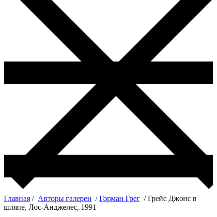
Главная
/
Авторы галереи
/
Горман Грег
/ Грейс Джонс в
шляпе, Лос-Анджелес, 1991