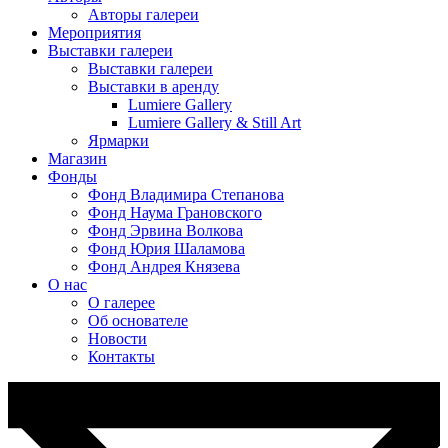
Авторы галереи
Мероприятия
Выставки галереи
Выставки галереи
Выставки в аренду
Lumiere Gallery
Lumiere Gallery & Still Art
Ярмарки
Магазин
Фонды
Фонд Владимира Степанова
Фонд Наума Грановского
Фонд Эрвина Волкова
Фонд Юрия Шаламова
Фонд Андрея Князева
О нас
О галерее
Об основателе
Новости
Контакты