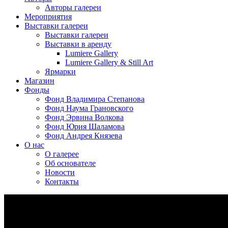
Авторы галереи
Мероприятия
Выставки галереи
Выставки галереи
Выставки в аренду
Lumiere Gallery
Lumiere Gallery & Still Art
Ярмарки
Магазин
Фонды
Фонд Владимира Степанова
Фонд Наума Грановского
Фонд Эрвина Волкова
Фонд Юрия Шаламова
Фонд Андрея Князева
О нас
О галерее
Об основателе
Новости
Контакты