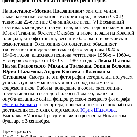
фотографий от главных советских репортеров.
На
выставке
«Москва Праздничная»
зрители увидят
знаменательные события в истории города времён СССР,
такие как 22-е летние Олимпийские игры, VI Всемирный
фестиваль молодёжи и студентов, встреча первого космонавта
Юрия Гагарина, 60-летие Октября, а также парады на Красной
площади, кинофестивали, весенние базары и первомайские
демонстрации. Экспозиция фотовыставки объединяет
творчество пионеров советского фоторепортажа 1920-х –
1940-х годов, классиков периода «оттепели» 1950-х – 1960-х,
мастеров фотографии 1970-х – 1980-х годов:
Ивана Шагина
,
Наума Грановского
,
Михаила Трахмана
,
Эрвина Волкова
,
Юрия Шаламова
,
Андрея Князева
и
Владимира
Степанова
. Смотря на эти фотографии сегодня, мы получаем
уникальную возможность увидеть город глазами его
современников. Работы, вошедшие в состав экспозиции,
предоставлены из фондов Галереи Люмьер, включая
опубликованные сайты фондов русско-немецкого фотографа
Эрвина Волкова
и репортера, прославившего в своих работах
достижения советских спортсменов,
Юрия Шаламова
.
Выставка «Москва Праздничная» откроется на Никитском
бульваре с
3 сентября
.
Время работы
11:00 - 20:00
Воскресенье, понедельник – выходные