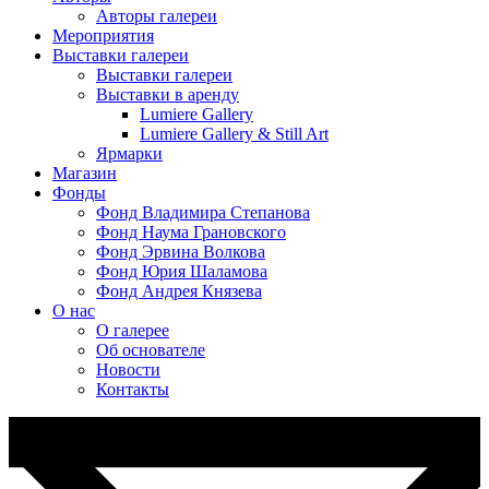
Авторы галереи
Мероприятия
Выставки галереи
Выставки галереи
Выставки в аренду
Lumiere Gallery
Lumiere Gallery & Still Art
Ярмарки
Магазин
Фонды
Фонд Владимира Степанова
Фонд Наума Грановского
Фонд Эрвина Волкова
Фонд Юрия Шаламова
Фонд Андрея Князева
О нас
О галерее
Об основателе
Новости
Контакты