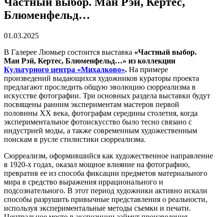
Частный выбор. Ман Рэй, Кертес,
Блюменфельд…
01.03.2025
В Галерее Люмьер состоится выставка
«‎Частный выбор.
Ман Рэй, Кертес, Блюменфельд…» из коллекции
Культурного центра «‎Михалково»
.
На примере
произведений выдающихся художников кураторы проекта
предлагают проследить общую эволюцию сюрреализма в
искусстве фотографии. Три основных раздела выставки будут
посвящены ранним экспериментам мастеров первой
половины XX века, фотографам середины столетия, когда
экспериментальное фотоискусство было тесно связано с
индустрией моды, а также современным художественным
поискам в русле стилистики сюрреализма.
Сюрреализм, оформившийся как художественное направление
в 1920-х годах, оказал мощное влияние на фотографию,
превратив ее из способа фиксации предметов материального
мира в средство выражения иррационального и
подсознательного. В этот период художники активно искали
способы разрушить привычные представления о реальности,
используя экспериментальные методы съемки и печати.
Центральное место в экспозиции займут произведения