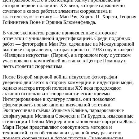
авторов первой половины XX века, которые гармонично
сочетают в своих работах элементы сюрреализма и
классическую эстетику — Ман Рэя, Хорста П. Хорста, Георгия
Гойнингена-Гюне и Эрвина Блюменфельда.
В числе экспонатов редкие прижизненные авторские
отпечатки с уникальной идентификацией. Среди подобных
работ — фотографии Ман Рэя, сделанные на Международной
выставке сюрреализма, которая прошла в 1938 году в галерее
«Изящные искусства» (Париж), а в прошлом году с успехом
участвовали в крупнейшей выставке в Центре Помпиду в
честь столетия сюрреализма.
После Второй мировой войны искусство фотографии
уверенно двигается в сторону коммерции и индустрии моды,
однако мастера второй половины XX века продолжают
активно использовать сюрреалистические приемы.
Интегрированные в культуру глянца, они позволяют
сформировать новые каноны визуальной эстетики.
Экспрессивная съёмка Уильяма Кляйна, парадоксальные
конфигурации Мелвина Соколски и Ги Бурдена, изысканные
стилизации Шейлы Мецнер и постановочные портреты Жана-
Мари Перье представляют совокупность методов и
технологий, способствовавших дальнейшему развитию
приемов сюрреализма в фотоискусстве. Символическим