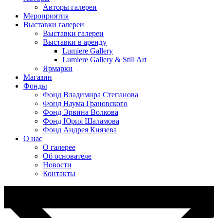
Авторы галереи
Мероприятия
Выставки галереи
Выставки галереи
Выставки в аренду
Lumiere Gallery
Lumiere Gallery & Still Art
Ярмарки
Магазин
Фонды
Фонд Владимира Степанова
Фонд Наума Грановского
Фонд Эрвина Волкова
Фонд Юрия Шаламова
Фонд Андрея Князева
О нас
О галерее
Об основателе
Новости
Контакты