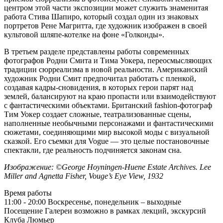
центром этой части экспозиции может служить знаменитая
работа Стива Шапиро, который создал один из знаковых
портретов Рене Магритта, где художник изображен в своей
культовой шляпе-котелке на фоне «Голконды».
В третьем разделе представлены работы современных
фотографов Родни Смита и Тима Уокера, переосмысляющих
традиции сюрреализма в новой реальности. Американский
художник Родни Смит предпочитал работать с пленкой,
создавая кадры-сновидения, в которых герои парят над
землей, балансируют на краю пропасти или взаимодействуют
с фантастическими объектами. Британский fashion-фотограф
Тим Уокер создает сложные, театрализованные сцены,
наполненные необычными персонажами и фантастическими
сюжетами, соединяющими мир высокой моды с визуальной
сказкой. Его съемки для Vogue — это целые постановочные
спектакли, где реальность подчиняется законам сна.
Изображение: ©George Hoyningen-Huene Estate Archives. Lee
Miller and Agnetta Fisher, Vouge’s Eye View, 1932
Время работы
11:00 - 20:00
Воскресенье, понедельник – выходные
Посещение Галереи возможно в рамках лекций, экскурсий
Клуба Люмьер