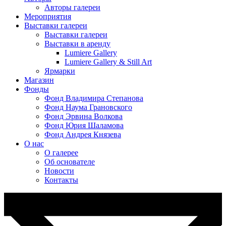
Авторы галереи
Мероприятия
Выставки галереи
Выставки галереи
Выставки в аренду
Lumiere Gallery
Lumiere Gallery & Still Art
Ярмарки
Магазин
Фонды
Фонд Владимира Степанова
Фонд Наума Грановского
Фонд Эрвина Волкова
Фонд Юрия Шаламова
Фонд Андрея Князева
О нас
О галерее
Об основателе
Новости
Контакты