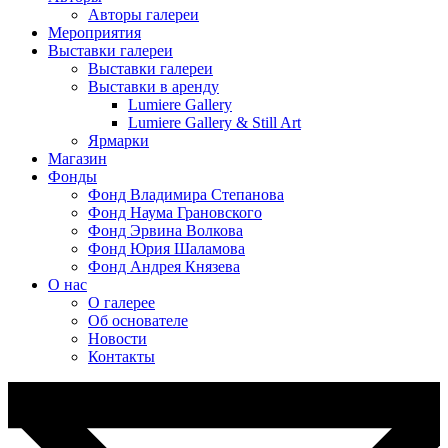
Авторы галереи
Мероприятия
Выставки галереи
Выставки галереи
Выставки в аренду
Lumiere Gallery
Lumiere Gallery & Still Art
Ярмарки
Магазин
Фонды
Фонд Владимира Степанова
Фонд Наума Грановского
Фонд Эрвина Волкова
Фонд Юрия Шаламова
Фонд Андрея Князева
О нас
О галерее
Об основателе
Новости
Контакты