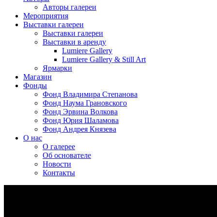
Авторы галереи
Мероприятия
Выставки галереи
Выставки галереи
Выставки в аренду
Lumiere Gallery
Lumiere Gallery & Still Art
Ярмарки
Магазин
Фонды
Фонд Владимира Степанова
Фонд Наума Грановского
Фонд Эрвина Волкова
Фонд Юрия Шаламова
Фонд Андрея Князева
О нас
О галерее
Об основателе
Новости
Контакты