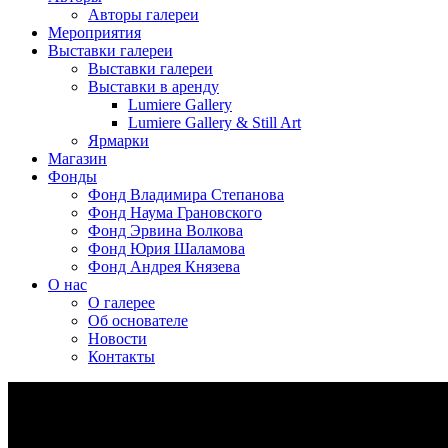
Авторы галереи
Мероприятия
Выставки галереи
Выставки галереи
Выставки в аренду
Lumiere Gallery
Lumiere Gallery & Still Art
Ярмарки
Магазин
Фонды
Фонд Владимира Степанова
Фонд Наума Грановского
Фонд Эрвина Волкова
Фонд Юрия Шаламова
Фонд Андрея Князева
О нас
О галерее
Об основателе
Новости
Контакты