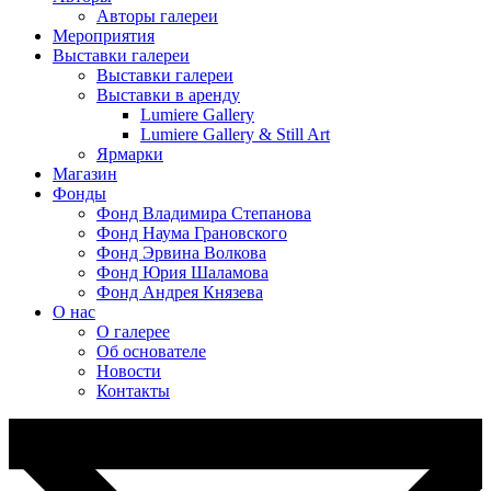
Авторы галереи
Мероприятия
Выставки галереи
Выставки галереи
Выставки в аренду
Lumiere Gallery
Lumiere Gallery & Still Art
Ярмарки
Магазин
Фонды
Фонд Владимира Степанова
Фонд Наума Грановского
Фонд Эрвина Волкова
Фонд Юрия Шаламова
Фонд Андрея Князева
О нас
О галерее
Об основателе
Новости
Контакты