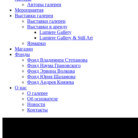
Авторы галереи
Мероприятия
Выставки галереи
Выставки галереи
Выставки в аренду
Lumiere Gallery
Lumiere Gallery & Still Art
Ярмарки
Магазин
Фонды
Фонд Владимира Степанова
Фонд Наума Грановского
Фонд Эрвина Волкова
Фонд Юрия Шаламова
Фонд Андрея Князева
О нас
О галерее
Об основателе
Новости
Контакты