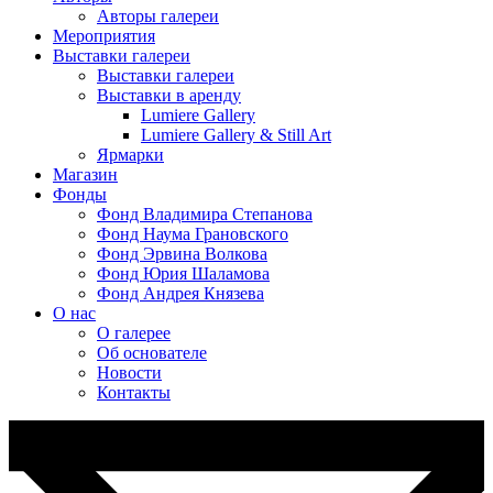
Авторы галереи
Мероприятия
Выставки галереи
Выставки галереи
Выставки в аренду
Lumiere Gallery
Lumiere Gallery & Still Art
Ярмарки
Магазин
Фонды
Фонд Владимира Степанова
Фонд Наума Грановского
Фонд Эрвина Волкова
Фонд Юрия Шаламова
Фонд Андрея Князева
О нас
О галерее
Об основателе
Новости
Контакты