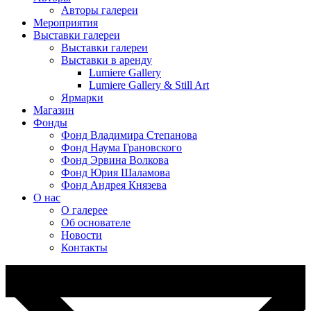
Авторы галереи
Мероприятия
Выставки галереи
Выставки галереи
Выставки в аренду
Lumiere Gallery
Lumiere Gallery & Still Art
Ярмарки
Магазин
Фонды
Фонд Владимира Степанова
Фонд Наума Грановского
Фонд Эрвина Волкова
Фонд Юрия Шаламова
Фонд Андрея Князева
О нас
О галерее
Об основателе
Новости
Контакты