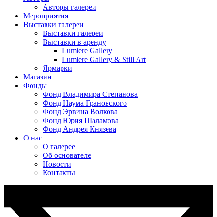
Авторы галереи
Мероприятия
Выставки галереи
Выставки галереи
Выставки в аренду
Lumiere Gallery
Lumiere Gallery & Still Art
Ярмарки
Магазин
Фонды
Фонд Владимира Степанова
Фонд Наума Грановского
Фонд Эрвина Волкова
Фонд Юрия Шаламова
Фонд Андрея Князева
О нас
О галерее
Об основателе
Новости
Контакты