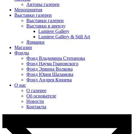
Авторы галереи
Мероприятия
Выставки галереи
Выставки галереи
Выставки в аренду
Lumiere Gallery
Lumiere Gallery & Still Art
Ярмарки
Магазин
Фонды
Фонд Владимира Степанова
Фонд Наума Грановского
Фонд Эрвина Волкова
Фонд Юрия Шаламова
Фонд Андрея Князева
О нас
О галерее
Об основателе
Новости
Контакты