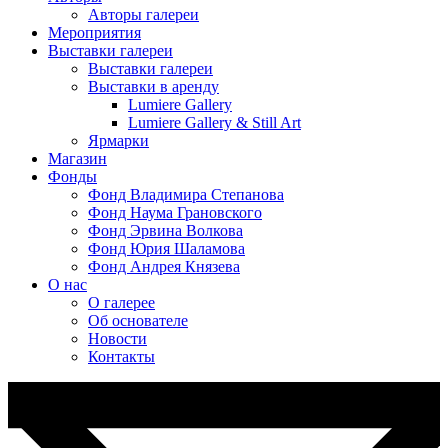
Авторы галереи
Мероприятия
Выставки галереи
Выставки галереи
Выставки в аренду
Lumiere Gallery
Lumiere Gallery & Still Art
Ярмарки
Магазин
Фонды
Фонд Владимира Степанова
Фонд Наума Грановского
Фонд Эрвина Волкова
Фонд Юрия Шаламова
Фонд Андрея Князева
О нас
О галерее
Об основателе
Новости
Контакты