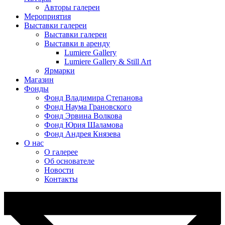
Авторы галереи
Мероприятия
Выставки галереи
Выставки галереи
Выставки в аренду
Lumiere Gallery
Lumiere Gallery & Still Art
Ярмарки
Магазин
Фонды
Фонд Владимира Степанова
Фонд Наума Грановского
Фонд Эрвина Волкова
Фонд Юрия Шаламова
Фонд Андрея Князева
О нас
О галерее
Об основателе
Новости
Контакты