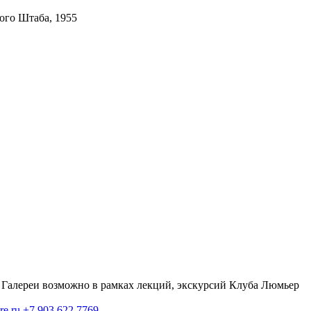
ого Штаба, 1955
Галереи возможно в рамках лекций, экскурсий Клуба Люмьер
re.ru
+7 903 622 7769