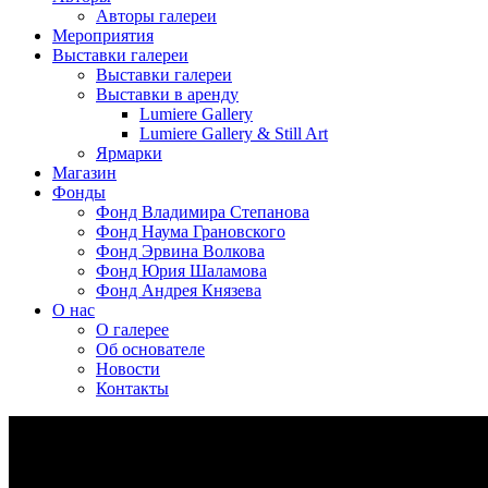
Авторы галереи
Мероприятия
Выставки галереи
Выставки галереи
Выставки в аренду
Lumiere Gallery
Lumiere Gallery & Still Art
Ярмарки
Магазин
Фонды
Фонд Владимира Степанова
Фонд Наума Грановского
Фонд Эрвина Волкова
Фонд Юрия Шаламова
Фонд Андрея Князева
О нас
О галерее
Об основателе
Новости
Контакты