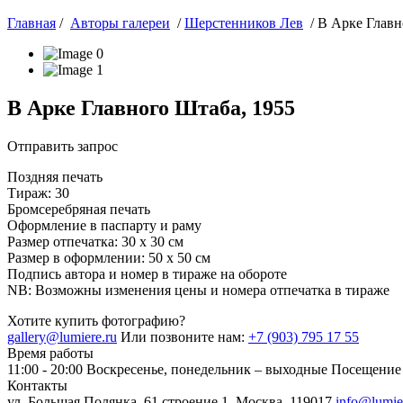
Главная
/
Авторы галереи
/
Шерстенников Лев
/ В Арке Главн
В Арке Главного Штаба, 1955
Отправить запрос
Поздняя печать
Тираж: 30
Бромсеребряная печать
Оформление в паспарту и раму
Размер отпечатка: 30 х 30 см
Размер в оформлении: 50 х 50 см
Подпись автора и номер в тираже на обороте
NB: Возможны изменения цены и номера отпечатка в тираже
Хотите купить фотографию?
gallery@lumiere.ru
Или позвоните нам:
+7 (903) 795 17 55
Время работы
11:00 - 20:00
Воскресенье, понедельник – выходные
Посещение 
Контакты
ул. Большая Полянка, 61 строение 1, Москва, 119017
info@lumie