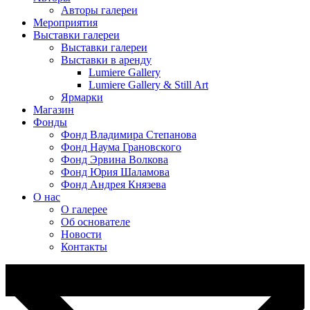
Авторы галереи
Мероприятия
Выставки галереи
Выставки галереи
Выставки в аренду
Lumiere Gallery
Lumiere Gallery & Still Art
Ярмарки
Магазин
Фонды
Фонд Владимира Степанова
Фонд Наума Грановского
Фонд Эрвина Волкова
Фонд Юрия Шаламова
Фонд Андрея Князева
О нас
О галерее
Об основателе
Новости
Контакты