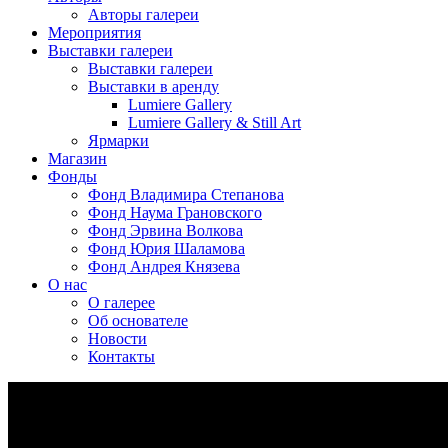
Авторы галереи
Мероприятия
Выставки галереи
Выставки галереи
Выставки в аренду
Lumiere Gallery
Lumiere Gallery & Still Art
Ярмарки
Магазин
Фонды
Фонд Владимира Степанова
Фонд Наума Грановского
Фонд Эрвина Волкова
Фонд Юрия Шаламова
Фонд Андрея Князева
О нас
О галерее
Об основателе
Новости
Контакты