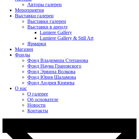
Авторы галереи
Мероприятия
Выставки галереи
Выставки галереи
Выставки в аренду
Lumiere Gallery
Lumiere Gallery & Still Art
Ярмарки
Магазин
Фонды
Фонд Владимира Степанова
Фонд Наума Грановского
Фонд Эрвина Волкова
Фонд Юрия Шаламова
Фонд Андрея Князева
О нас
О галерее
Об основателе
Новости
Контакты