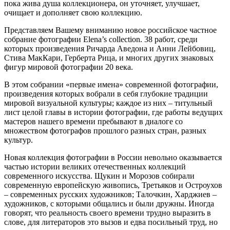
пока жива душа коллекционера, он уточняет, улучшает,
очищает и дополняет свою коллекцию.
Представляем Вашему вниманию новое российское частное
собрание фотографии Elena’s collection. 38 работ, среди
которых произведения Ричарда Аведона и Анни Лейбовиц,
Стива МакКари, Герберта Рица, и многих других знаковых
фигур мировой фотографии 20 века.
В этом собрании «первые имена» современной фотографии,
произведения которых вобрали в себя глубокие традиции
мировой визуальной культуры; каждое из них – титульный
лист целой главы в истории фотографии, где работы ведущих
мастеров нашего времени пребывают в диалоге со
множеством фотографов прошлого разных стран, разных
культур.
Новая коллекция фотографии в России невольно оказывается
частью истории великих отечественных коллекций
современного искусства. Щукин и Морозов собирали
современную европейскую живопись, Третьяков и Остроухов
– современных русских художников; Талочкин, Харджиев –
художников, с которыми общались и были дружны. Иногда
говорят, что реальность своего времени трудно выразить в
слове, для литераторов это вызов и едва посильный труд, но