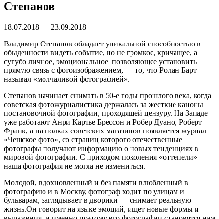
Степанов
18.07.2018 — 23.09.2018
Владимир Степанов обладает уникальной способностью в
обыденности видеть событие, но не громкое, кричащее, а
сугубо личное, эмоциональное, позволяющее установить
прямую связь с фотоизображением, — то, что Ролан Барт
называл «молчаливой фотографией».
Степанов начинает снимать в 50-е годы прошлого века, когда
советская фотожурналистика держалась за жесткие каноны
постановочной фотографии, проходящей цензуру. На Западе
уже работают Анри Картье Брессон и Робер Дуано, Роберт
Франк, а на полках советских магазинов появляется журнал
«Чешское фото», со страниц которого отечественные
фотографы получают информацию о новых тенденциях в
мировой фотографии. С приходом поколения «оттепели»
наша фотография не могла не измениться.
Молодой, вдохновленный и без памяти влюбленный в
фотографию и в Москву, фотограф ходит по улицам и
бульварам, заглядывает в дворики — снимает реальную
жизнь.Он говорит на языке эмоций, ищет новые формы и
выражения, и именно поэтому его фотографии становятся нам