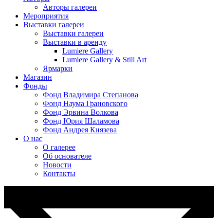
Авторы галереи
Мероприятия
Выставки галереи
Выставки галереи
Выставки в аренду
Lumiere Gallery
Lumiere Gallery & Still Art
Ярмарки
Магазин
Фонды
Фонд Владимира Степанова
Фонд Наума Грановского
Фонд Эрвина Волкова
Фонд Юрия Шаламова
Фонд Андрея Князева
О нас
О галерее
Об основателе
Новости
Контакты