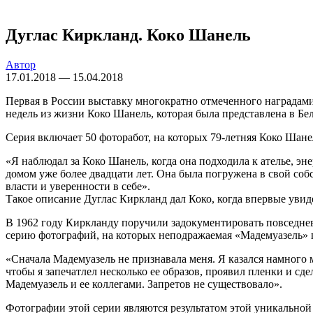
Дуглас Киркланд. Коко Шанель
Автор
17.01.2018 — 15.04.2018
Первая в России выставку многократно отмеченного наградами
недель из жизни Коко Шанель, которая была представлена в Бе
Серия включает 50 фоторабот, на которых 79-летняя Коко Шане
«Я наблюдал за Коко Шанель, когда она подходила к ателье, эн
домом уже более двадцати лет. Она была погружена в свой со
власти и уверенности в себе».
Такое описание Дуглас Киркланд дал Коко, когда впервые увид
В 1962 году Киркланду поручили задокументировать повседнев
серию фотографий, на которых неподражаемая «Мадемуазель» 
«Сначала Мадемуазель не признавала меня. Я казался намного м
чтобы я запечатлел несколько ее образов, проявил пленки и сде
Мадемуазель и ее коллегами. Запретов не существовало».
Фотографии этой серии являются результатом этой уникальной