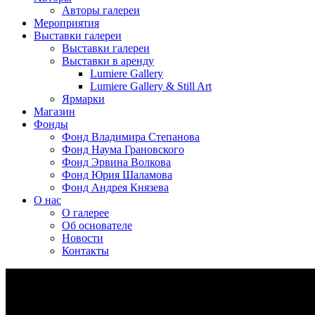
Авторы галереи
Мероприятия
Выставки галереи
Выставки галереи
Выставки в аренду
Lumiere Gallery
Lumiere Gallery & Still Art
Ярмарки
Магазин
Фонды
Фонд Владимира Степанова
Фонд Наума Грановского
Фонд Эрвина Волкова
Фонд Юрия Шаламова
Фонд Андрея Князева
О нас
О галерее
Об основателе
Новости
Контакты