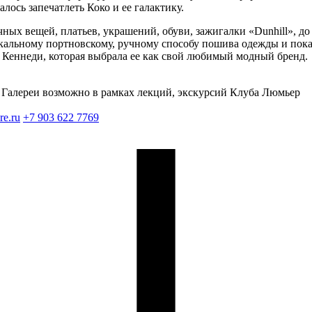
ось запечатлеть Коко и ее галактику.
чных вещей, платьев, украшений, обуви, зажигалки «Dunhill», до
икальному портновскому, ручному способу пошива одежды и по
 Кеннеди, которая выбрала ее как свой любимый модный бренд.
Галереи возможно в рамках лекций, экскурсий Клуба Люмьер
re.ru
+7 903 622 7769