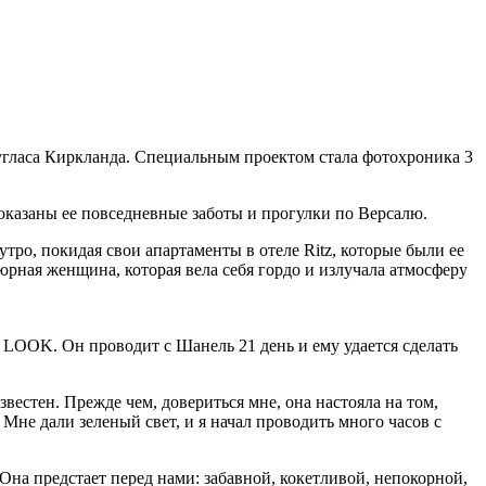
угласа Киркланда. Специальным проектом стала фотохроника 3
показаны ее повседневные заботы и прогулки по Версалю.
тро, покидая свои апартаменты в отеле Ritz, которые были ее
рная женщина, которая вела себя гордо и излучала атмосферу
 LOOK. Он проводит с Шанель 21 день и ему удается сделать
вестен. Прежде чем, довериться мне, она настояла на том,
. Мне дали зеленый свет, и я начал проводить много часов с
на предстает перед нами: забавной, кокетливой, непокорной,