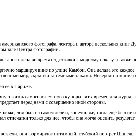
 американского фотографа, лектора и автора нескольких книг Д
лом зале Центра фотографии.
ль запечатлена во время подготовки к модному показу, а также 
ергично маршируя вниз по улице Камбон. Она делала это каждое у
бственный мир, скрытый за темными очками. Невероятно миниатю
ел ее в Париже.
ную жизнь самого известного кутюрье всех времен для журнала
предстает перед нами с совершенно иной стороны.
оложе, чем был на самом деле и, конечно же, тогда еще был не из
лал отпечатки только для нее, чтобы она могла оценить результат
 встречи, они формируют интимный, глубокий портрет Шанель. О