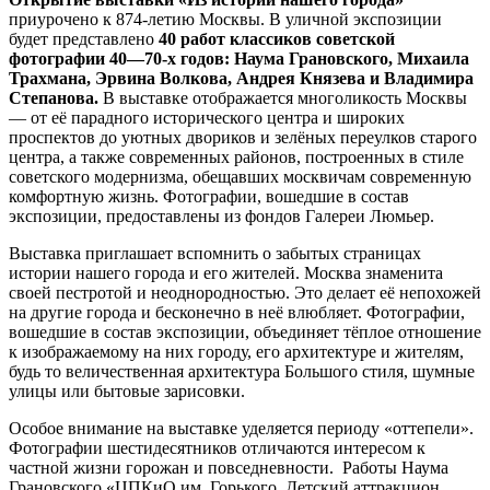
приурочено к 874-летию Москвы. В уличной экспозиции
будет представлено
40 работ классиков советской
фотографии 40—70-х годов: Наума Грановского, Михаила
Трахмана, Эрвина Волкова, Андрея Князева и Владимира
Степанова.
В выставке отображается многоликость Москвы
— от её парадного исторического центра и широких
проспектов до уютных двориков и зелёных переулков старого
центра, а также современных районов, построенных в стиле
советского модернизма, обещавших москвичам современную
комфортную жизнь. Фотографии, вошедшие в состав
экспозиции, предоставлены из фондов Галереи Люмьер.
Выставка приглашает вспомнить о забытых страницах
истории нашего города и его жителей. Москва знаменита
своей пестротой и неоднородностью. Это делает её непохожей
на другие города и бесконечно в неё влюбляет. Фотографии,
вошедшие в состав экспозиции, объединяет тёплое отношение
к изображаемому на них городу, его архитектуре и жителям,
будь то величественная архитектура Большого стиля, шумные
улицы или бытовые зарисовки.
Особое внимание на выставке уделяется периоду «оттепели».
Фотографии шестидесятников отличаются интересом к
частной жизни горожан и повседневности. Работы Наума
Грановского «ЦПКиО им. Горького. Детский аттракцион