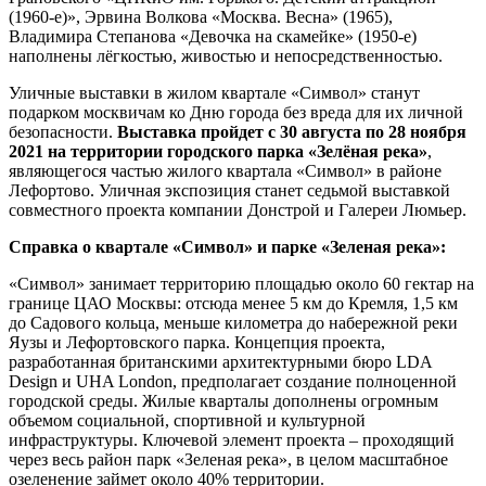
(1960-е)», Эрвина Волкова «Москва. Весна» (1965),
Владимира Степанова «Девочка на скамейке» (1950-е)
наполнены лёгкостью, живостью и непосредственностью.
Уличные выставки в жилом квартале «Символ» станут
подарком москвичам ко Дню города без вреда для их личной
безопасности.
Выставка пройдет с 30 августа по 28 ноября
2021 на территории городского парка «Зелёная река»
,
являющегося частью жилого квартала «Символ» в районе
Лефортово. Уличная экспозиция станет седьмой выставкой
совместного проекта компании Донстрой и Галереи Люмьер.
Справка о квартале «Символ» и парке «Зеленая река»:
«Символ» занимает территорию площадью около 60 гектар на
границе ЦАО Москвы: отсюда менее 5 км до Кремля, 1,5 км
до Садового кольца, меньше километра до набережной реки
Яузы и Лефортовского парка. Концепция проекта,
разработанная британскими архитектурными бюро LDA
Design и UHA London, предполагает создание полноценной
городской среды. Жилые кварталы дополнены огромным
объемом социальной, спортивной и культурной
инфраструктуры. Ключевой элемент проекта – проходящий
через весь район парк «Зеленая река», в целом масштабное
озеленение займет около 40% территории.