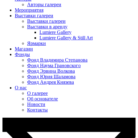
Авторы галереи
Мероприятия
Выставки галереи
Выставки галереи
Выставки в аренду
Lumiere Gallery
Lumiere Gallery & Still Art
Ярмарки
Магазин
Фонды
Фонд Владимира Степанова
Фонд Наума Грановского
Фонд Эрвина Волкова
Фонд Юрия Шаламова
Фонд Андрея Князева
О нас
О галерее
Об основателе
Новости
Контакты