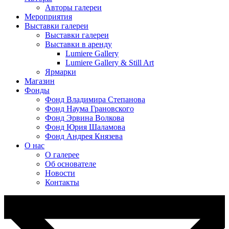
Авторы галереи
Мероприятия
Выставки галереи
Выставки галереи
Выставки в аренду
Lumiere Gallery
Lumiere Gallery & Still Art
Ярмарки
Магазин
Фонды
Фонд Владимира Степанова
Фонд Наума Грановского
Фонд Эрвина Волкова
Фонд Юрия Шаламова
Фонд Андрея Князева
О нас
О галерее
Об основателе
Новости
Контакты